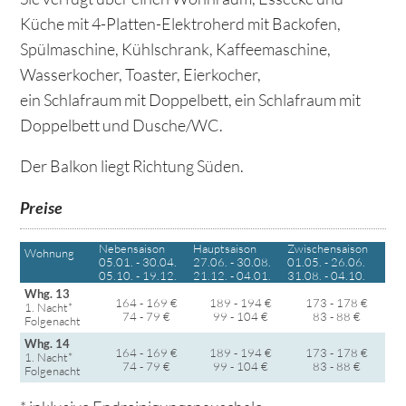
Küche mit 4-Platten-Elektroherd mit Backofen,
Spülmaschine, Kühlschrank, Kaffeemaschine,
Wasserkocher, Toaster, Eierkocher,
ein Schlafraum mit Doppelbett, ein Schlafraum mit
Doppelbett und Dusche/WC.
Der Balkon liegt Richtung Süden.
Preise
Nebensaison
Hauptsaison
Zwischensaison
Wohnung
05.01. - 30.04.
27.06. - 30.08.
01.05. - 26.06.
05.10. - 19.12.
21.12. - 04.01.
31.08. - 04.10.
Whg. 13
164 - 169 €
189 - 194 €
173 - 178 €
1. Nacht*
74 - 79 €
99 - 104 €
83 - 88 €
Folgenacht
Whg. 14
164 - 169 €
189 - 194 €
173 - 178 €
1. Nacht*
74 - 79 €
99 - 104 €
83 - 88 €
Folgenacht