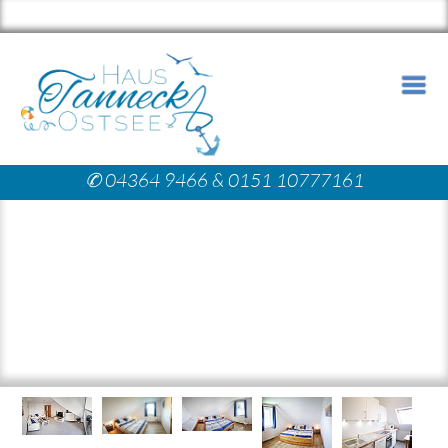
✆
04364 9466 & 0151 10777161