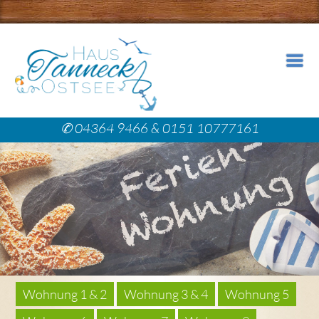
✆
04364 9466 & 0151 10777161
Wohnung 1 & 2
Wohnung 3 & 4
Wohnung 5