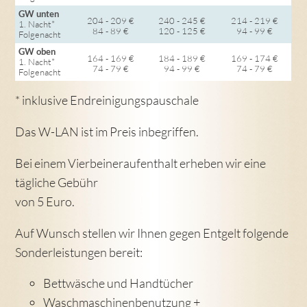
GW unten
204 - 209 €
240 - 245 €
214 - 219 €
1. Nacht*
84 - 89 €
120 - 125 €
94 - 99 €
Folgenacht
GW oben
164 - 169 €
184 - 189 €
169 - 174 €
1. Nacht*
74 - 79 €
94 - 99 €
74 - 79 €
Folgenacht
* inklusive Endreinigungspauschale
Das W-LAN ist im Preis inbegriffen.
Bei einem Vierbeineraufenthalt erheben wir eine
tägliche Gebühr
von 5 Euro.
Auf Wunsch stellen wir Ihnen gegen Entgelt folgende
Sonderleistungen bereit:
Bettwäsche und Handtücher
Waschmaschinenbenutzung +