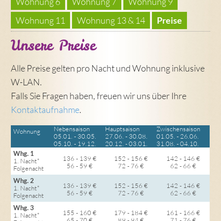
Wohnung 6
Wohnung 7
Wohnung 9
Wohnung 11
Wohnung 13 & 14
Preise
Unsere Preise
Alle Preise gelten pro Nacht und Wohnung inklusive
W-LAN.
Falls Sie Fragen haben, freuen wir uns über Ihre
Kontaktaufnahme
.
Nebensaison
Hauptsaison
Zwischensaison
Wohnung
05.01. - 30.05.
27.06. - 30.08.
01.05. - 26.06.
05.10. - 19.12.
20.12. - 03.01.
31.08. - 04.10.
Whg. 1
136 - 139 €
152 - 156 €
142 - 146 €
1. Nacht*
56 - 59 €
72 - 76 €
62 - 66 €
Folgenacht
Whg. 2
136 - 139 €
152 - 156 €
142 - 146 €
1. Nacht*
56 - 59 €
72 - 76 €
62 - 66 €
Folgenacht
Whg. 3
155 - 160 €
179 - 184 €
161 - 166 €
1. Nacht*
65 - 70 €
89 - 94 €
71 - 76 €